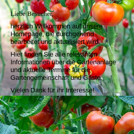
Liebe Besucher,
herzlich Willkommen auf unsere
Homepage, die durchgehend
bearbeitet und aktualisiert wird.
Hier finden Sie alle relevanten
Informationen über die Gartenanlage
und aktuelle Termine für die
Gartengemeinschaft und Gäste.
Vielen Dank für ihr Interesse!